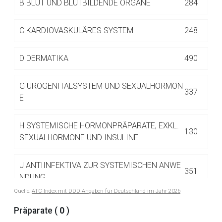
B
BLUT UND BLUTBILDENDE ORGANE
284
Betreiber verantwortlich. Ebenso gelten dort ggf. andere
Datenschutzbestimmungen.
C
KARDIOVASKULÄRES SYSTEM
248
Zurück zur rote-liste.de
Zur Seite
D
DERMATIKA
490
G
UROGENITALSYSTEM UND SEXUALHORMON
337
E
H
SYSTEMISCHE HORMONPRÄPARATE, EXKL.
130
SEXUALHORMONE UND INSULINE
J
ANTIINFEKTIVA ZUR SYSTEMISCHEN ANWE
351
NDUNG
Quelle:
ATC-Index mit DDD-Angaben für Deutschland im Jahr 2026
J01 ANTIBIOTIKA ZUR SYSTEMISCHEN
Präparate (
0
)
122
ANWENDUNG