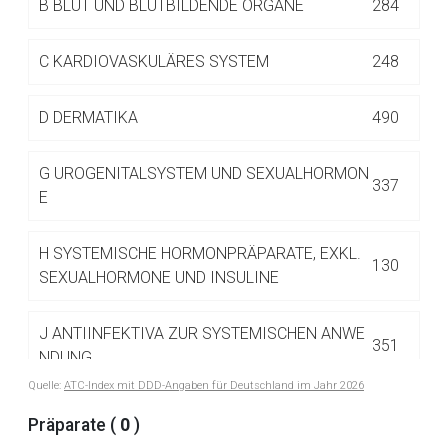
B
BLUT UND BLUTBILDENDE ORGANE
284
Betreiber verantwortlich. Ebenso gelten dort ggf. andere
Datenschutzbestimmungen.
C
KARDIOVASKULÄRES SYSTEM
248
Zurück zur rote-liste.de
Zur Seite
D
DERMATIKA
490
G
UROGENITALSYSTEM UND SEXUALHORMON
337
E
H
SYSTEMISCHE HORMONPRÄPARATE, EXKL.
130
SEXUALHORMONE UND INSULINE
J
ANTIINFEKTIVA ZUR SYSTEMISCHEN ANWE
351
NDUNG
Quelle:
ATC-Index mit DDD-Angaben für Deutschland im Jahr 2026
J01 ANTIBIOTIKA ZUR SYSTEMISCHEN
Präparate (
0
)
122
ANWENDUNG