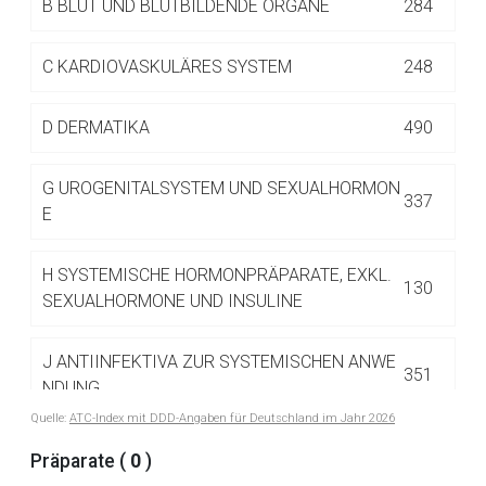
B
BLUT UND BLUTBILDENDE ORGANE
284
Betreiber verantwortlich. Ebenso gelten dort ggf. andere
Datenschutzbestimmungen.
C
KARDIOVASKULÄRES SYSTEM
248
Zurück zur rote-liste.de
Zur Seite
D
DERMATIKA
490
G
UROGENITALSYSTEM UND SEXUALHORMON
337
E
H
SYSTEMISCHE HORMONPRÄPARATE, EXKL.
130
SEXUALHORMONE UND INSULINE
J
ANTIINFEKTIVA ZUR SYSTEMISCHEN ANWE
351
NDUNG
Quelle:
ATC-Index mit DDD-Angaben für Deutschland im Jahr 2026
J01 ANTIBIOTIKA ZUR SYSTEMISCHEN
Präparate (
0
)
122
ANWENDUNG