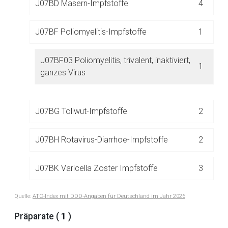
J07BD Masern-Impfstoffe
4
Der von Ihnen aufgerufene Link öffnet eine externe Web-
Seite. Für die Inhalte der externen Web-Seite ist deren
J07BF Poliomyelitis-Impfstoffe
1
Betreiber verantwortlich. Ebenso gelten dort ggf. andere
Datenschutzbestimmungen.
J07BF03 Poliomyelitis, trivalent, inaktiviert,
1
ganzes Virus
Zurück zur rote-liste.de
Zur Seite
J07BG Tollwut-Impfstoffe
2
J07BH Rotavirus-Diarrhoe-Impfstoffe
2
J07BK Varicella Zoster Impfstoffe
3
J07BL Gelbfieber-Impfstoffe
1
Quelle:
ATC-Index mit DDD-Angaben für Deutschland im Jahr 2026
Präparate (
1
)
J07BM Papillomvirus-Impfstoffe
2