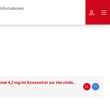
 Informationen
icken
ONIVYDE® pegylated liposomal 4,3 mg/ml Konzentrat zur Herstellung einer Infusionsdispersion
RL
FI
nen Web-Seite ist deren