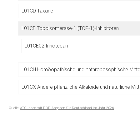
Betreiber verantwortl
L01CD Taxane
L01CE Topoisomerase-1 (TOP-1)-Inhibitoren
L01CE02 Irinotecan
L01CH Homöopathische und anthroposophische Mitte
L01CX Andere pflanzliche Alkaloide und natürliche Mitt
Quelle:
ATC-Index mit DDD-Angaben für Deutschland im Jahr 2026
L01D ZYTOTOXISCHE ANTIBIOTIKA UND VERWANDTE
to-
top-
L01E PROTEINKINASE-INHIBITOREN
text