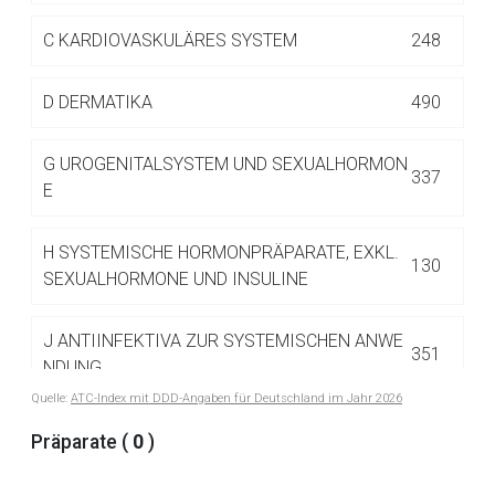
Betreiber verantwortlich. Ebenso gelten dort ggf. andere
Datenschutzbestimmungen.
C
KARDIOVASKULÄRES SYSTEM
248
D
DERMATIKA
490
Zurück zur rote-liste.de
Zur Seite
G
UROGENITALSYSTEM UND SEXUALHORMON
337
E
H
SYSTEMISCHE HORMONPRÄPARATE, EXKL.
130
SEXUALHORMONE UND INSULINE
J
ANTIINFEKTIVA ZUR SYSTEMISCHEN ANWE
351
NDUNG
Quelle:
ATC-Index mit DDD-Angaben für Deutschland im Jahr 2026
L
ANTINEOPLASTISCHE UND IMMUNMODULIE
Präparate (
0
)
516
RENDE MITTEL