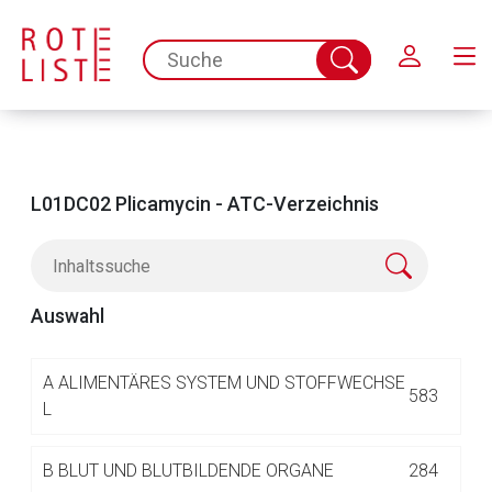
Schließen
spc.search.input.placeholder
Suche
abschicken
L01DC02 Plicamycin - ATC-Verzeichnis
Auswahl
Aufruf einer externen Seite
A
ALIMENTÄRES SYSTEM UND STOFFWECHSE
583
L
Der von Ihnen aufgerufene Link öffnet eine externe Web-
B
BLUT UND BLUTBILDENDE ORGANE
284
Seite. Für die Inhalte der externen Web-Seite ist deren