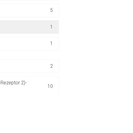
ich. Ebenso gelten dort ggf. andere Datenschutzbestimmungen.
5
Zurück zur rote-
1
1
2
Rezeptor 2)-
10
Inhibitoren
2
or/Programmed Cell
12