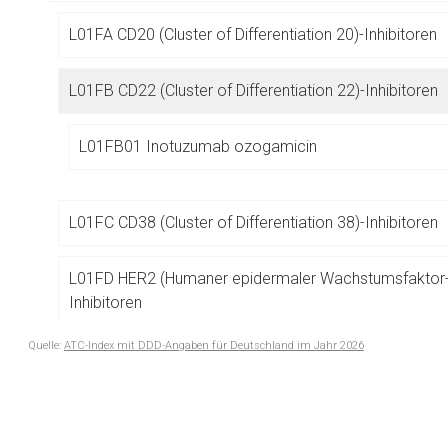
Betreiber verantwortl
L01FA CD20 (Cluster of Differentiation 20)-Inhibitoren
L01FB CD22 (Cluster of Differentiation 22)-Inhibitoren
L01FB01 Inotuzumab ozogamicin
L01FC CD38 (Cluster of Differentiation 38)-Inhibitoren
L01FD HER2 (Humaner epidermaler Wachstumsfaktor-
Inhibitoren
Quelle:
ATC-Index mit DDD-Angaben für Deutschland im Jahr 2026
L01FE EGFR (Epidermaler Wachstumsfaktor-Rezeptor)-
to-
top-
L01FF PD-1/PD-L1 (Programmed Cell Death-1-Rezept
text
Death-Ligand-1)-Inhibitoren