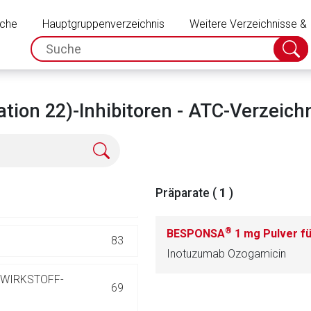
Schließen
TEL
516
uche
Hauptgruppenverzeichnis
Weitere Verzeichnisse &
spc.search.input.placeholder
248
Suche
absch
13
ation 22)-Inhibitoren - ATC-Verzeich
14
CHE MITTEL
11
Präparate (
1
)
 SUBSTANZEN
13
®
BESPONSA
1 mg Pulver für ei
83
Inotuzumab Ozogamicin
rnen Seite
-WIRKSTOFF-
69
ene Link öffnet eine externe Web-Seite. Für die Inhalte der exter