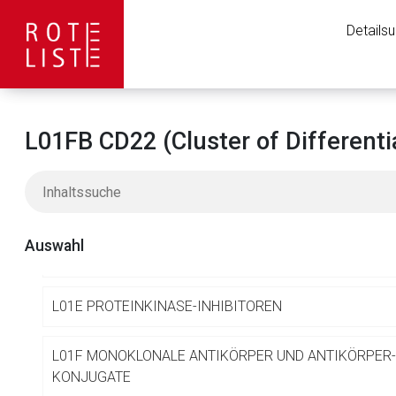
L
ANTINEOPLASTISCHE UND IMMUNMODULIERENDE MIT
Details
L01 ANTINEOPLASTISCHE MITTEL
L01A ALKYLIERENDE MITTEL
L01FB CD22 (Cluster of Differenti
L01B ANTIMETABOLITEN
L01C PFLANZLICHE ALKALOIDE UND ANDERE NATÜRLI
Auswahl
L01D ZYTOTOXISCHE ANTIBIOTIKA UND VERWANDTE
L01E PROTEINKINASE-INHIBITOREN
Aufruf einer exte
L01F MONOKLONALE ANTIKÖRPER UND ANTIKÖRPER
KONJUGATE
Der von Ihnen aufgeruf