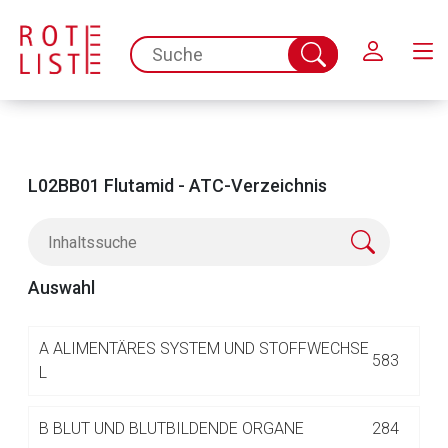
Schließen
spc.search.input.placeholder
Suche
abschicken
L02BB01 Flutamid - ATC-Verzeichnis
Auswahl
Aufruf einer externen Seite
A
ALIMENTÄRES SYSTEM UND STOFFWECHSE
583
L
Der von Ihnen aufgerufene Link öffnet eine externe Web-
B
BLUT UND BLUTBILDENDE ORGANE
284
Seite. Für die Inhalte der externen Web-Seite ist deren