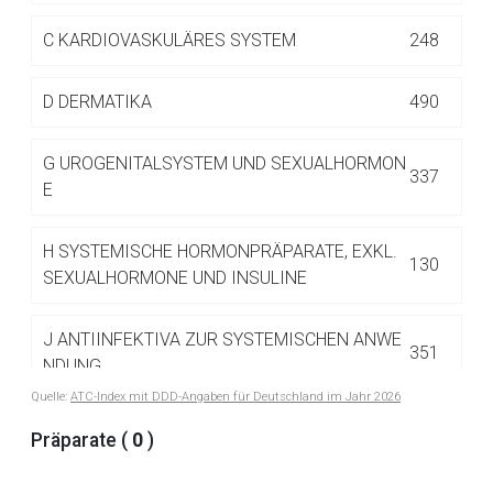
Betreiber verantwortlich. Ebenso gelten dort ggf. andere
Datenschutzbestimmungen.
C
KARDIOVASKULÄRES SYSTEM
248
D
DERMATIKA
490
Zurück zur rote-liste.de
Zur Seite
G
UROGENITALSYSTEM UND SEXUALHORMON
337
E
H
SYSTEMISCHE HORMONPRÄPARATE, EXKL.
130
SEXUALHORMONE UND INSULINE
J
ANTIINFEKTIVA ZUR SYSTEMISCHEN ANWE
351
NDUNG
Quelle:
ATC-Index mit DDD-Angaben für Deutschland im Jahr 2026
L
ANTINEOPLASTISCHE UND IMMUNMODULIE
Präparate (
0
)
516
RENDE MITTEL