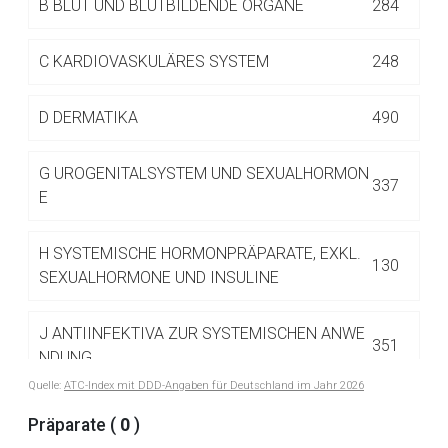
B
BLUT UND BLUTBILDENDE ORGANE
284
Betreiber verantwortlich. Ebenso gelten dort ggf. andere
Datenschutzbestimmungen.
C
KARDIOVASKULÄRES SYSTEM
248
Zurück zur rote-liste.de
Zur Seite
D
DERMATIKA
490
G
UROGENITALSYSTEM UND SEXUALHORMON
337
E
H
SYSTEMISCHE HORMONPRÄPARATE, EXKL.
130
SEXUALHORMONE UND INSULINE
J
ANTIINFEKTIVA ZUR SYSTEMISCHEN ANWE
351
NDUNG
Quelle:
ATC-Index mit DDD-Angaben für Deutschland im Jahr 2026
L
ANTINEOPLASTISCHE UND IMMUNMODULIE
Präparate (
0
)
516
RENDE MITTEL