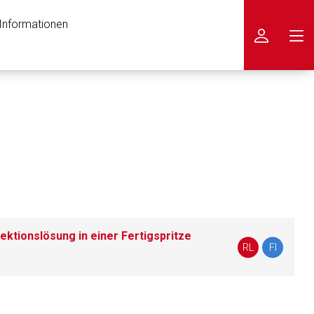
 Informationen
icken
ektionslösung in einer Fertigspritze
RL
FI
nen Web-Seite ist deren