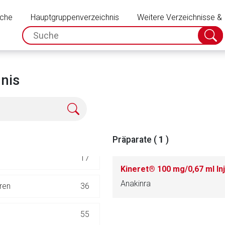
Schließen
uche
Hauptgruppenverzeichnis
248
Weitere Verzeichnisse &
spc.search.input.placeholder
Suche
absch
47
39
nis
182
182
Präparate (
1
)
17
Kineret® 100 mg/0,67 ml Inj
Anakinra
ren
36
rnen Seite
55
ene Link öffnet eine externe Web-Seite. Für die Inhalte der exter