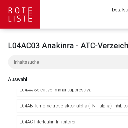
L01 ANTINEOPLASTISCHE MITTEL
Details
L02 ENDOKRINE THERAPIE
L03 IMMUNSTIMULANZIEN
L04AC03 Anakinra - ATC-Verzeich
L04 IMMUNSUPPRESSIVA
L04A IMMUNSUPPRESSIVA
Auswahl
L04AA Selektive Immunsuppressiva
L04AB Tumornekrosefaktor alpha (TNF-alpha)-Inhibito
Aufruf einer exte
L04AC Interleukin-Inhibitoren
Der von Ihnen aufgeruf