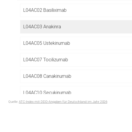
Betreiber verantwortl
L04AC02 Basiliximab
L04AC03 Anakinra
L04AC05 Ustekinumab
L04AC07 Tocilizumab
L04AC08 Canakinumab
L04AC10 Secukinumab
Quelle:
ATC-Index mit DDD-Angaben für Deutschland im Jahr 2026
L04AC11 Siltuximab
to-
top-
L04AC12 Brodalumab
text