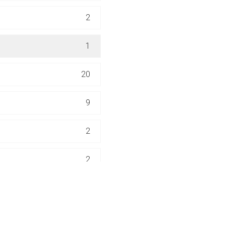
ich. Ebenso gelten dort ggf. andere Datenschutzbestimmungen.
2
Zurück zur rote-
1
20
9
2
2
1
1