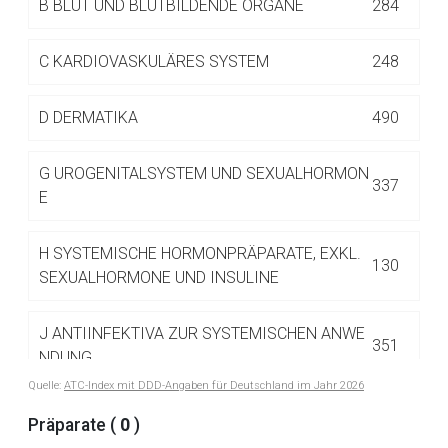
B
BLUT UND BLUTBILDENDE ORGANE
284
Betreiber verantwortlich. Ebenso gelten dort ggf. andere
Datenschutzbestimmungen.
C
KARDIOVASKULÄRES SYSTEM
248
Zurück zur rote-liste.de
Zur Seite
D
DERMATIKA
490
G
UROGENITALSYSTEM UND SEXUALHORMON
337
E
H
SYSTEMISCHE HORMONPRÄPARATE, EXKL.
130
SEXUALHORMONE UND INSULINE
J
ANTIINFEKTIVA ZUR SYSTEMISCHEN ANWE
351
NDUNG
Quelle:
ATC-Index mit DDD-Angaben für Deutschland im Jahr 2026
L
ANTINEOPLASTISCHE UND IMMUNMODULIE
Präparate (
0
)
516
RENDE MITTEL