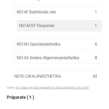
Der von Ihnen aufgerufene Link öffnet eine externe Web-
Seite. Für die Inhalte der externen Web-Seite ist deren
N01AF Barbiturate, rein
1
Betreiber verantwortlich. Ebenso gelten dort ggf. andere
Datenschutzbestimmungen.
N01AF03 Thiopental
1
Zurück zur rote-liste.de
Zur Seite
N01AH Opioidanästhetika
6
N01AX Andere Allgemeinanästhetika
8
N01B LOKALANÄSTHETIKA
43
Quelle:
ATC-Index mit DDD-Angaben für Deutschland im Jahr 2026
N02 ANALGETIKA
136
Präparate (
1
)
N03 ANTIEPILEPTIKA
83