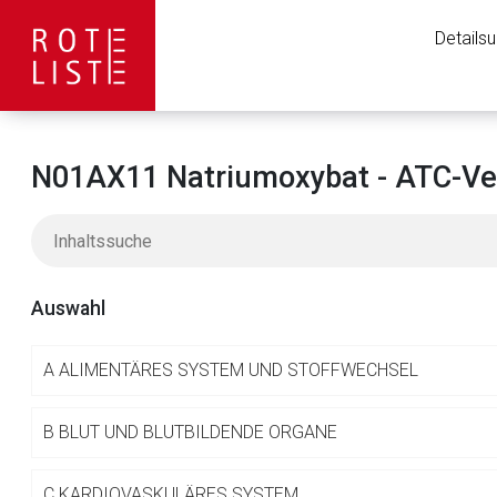
Details
N01AX11 Natriumoxybat - ATC-Ve
Auswahl
A
ALIMENTÄRES SYSTEM UND STOFFWECHSEL
Aufruf einer exte
B
BLUT UND BLUTBILDENDE ORGANE
C
KARDIOVASKULÄRES SYSTEM
Der von Ihnen aufgeruf