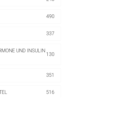
ich. Ebenso gelten dort ggf. andere Datenschutzbestimmungen.
490
Zurück zur rote-
337
RMONE UND INSULIN
130
351
TEL
516
186
552