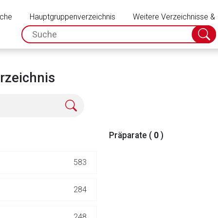
Schließen
uche
Hauptgruppenverzeichnis
Weitere Verzeichnisse &
spc.search.input.placeholder
Suche
absch
rzeichnis
Präparate (
0
)
583
rnen Seite
284
ene Link öffnet eine externe Web-Seite. Für die Inhalte der exter
248