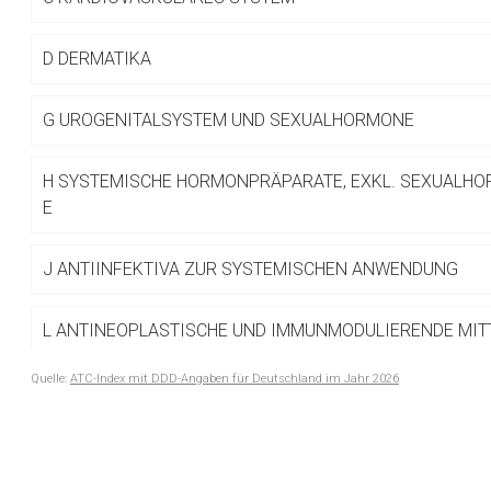
Betreiber verantwortl
D
DERMATIKA
G
UROGENITALSYSTEM UND SEXUALHORMONE
H
SYSTEMISCHE HORMONPRÄPARATE, EXKL. SEXUALHO
E
J
ANTIINFEKTIVA ZUR SYSTEMISCHEN ANWENDUNG
L
ANTINEOPLASTISCHE UND IMMUNMODULIERENDE MIT
Quelle:
ATC-Index mit DDD-Angaben für Deutschland im Jahr 2026
M
MUSKEL- UND SKELETTSYSTEM
to-
top-
N
NERVENSYSTEM
text