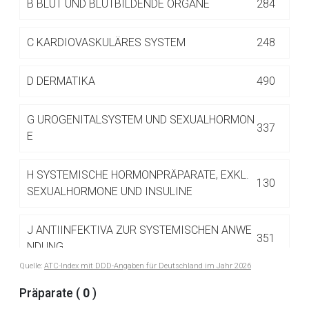
B
BLUT UND BLUTBILDENDE ORGANE
284
Betreiber verantwortlich. Ebenso gelten dort ggf. andere
Datenschutzbestimmungen.
C
KARDIOVASKULÄRES SYSTEM
248
Zurück zur rote-liste.de
Zur Seite
D
DERMATIKA
490
G
UROGENITALSYSTEM UND SEXUALHORMON
337
E
H
SYSTEMISCHE HORMONPRÄPARATE, EXKL.
130
SEXUALHORMONE UND INSULINE
J
ANTIINFEKTIVA ZUR SYSTEMISCHEN ANWE
351
NDUNG
Quelle:
ATC-Index mit DDD-Angaben für Deutschland im Jahr 2026
L
ANTINEOPLASTISCHE UND IMMUNMODULIE
Präparate (
0
)
516
RENDE MITTEL