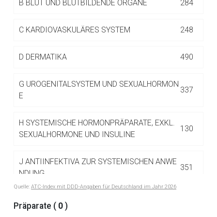
B
BLUT UND BLUTBILDENDE ORGANE
284
Betreiber verantwortlich. Ebenso gelten dort ggf. andere
Datenschutzbestimmungen.
C
KARDIOVASKULÄRES SYSTEM
248
Zurück zur rote-liste.de
Zur Seite
D
DERMATIKA
490
G
UROGENITALSYSTEM UND SEXUALHORMON
337
E
H
SYSTEMISCHE HORMONPRÄPARATE, EXKL.
130
SEXUALHORMONE UND INSULINE
J
ANTIINFEKTIVA ZUR SYSTEMISCHEN ANWE
351
NDUNG
Quelle:
ATC-Index mit DDD-Angaben für Deutschland im Jahr 2026
L
ANTINEOPLASTISCHE UND IMMUNMODULIE
Präparate (
0
)
516
RENDE MITTEL