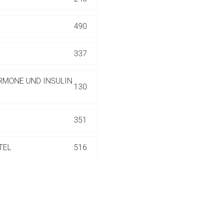
ich. Ebenso gelten dort ggf. andere Datenschutzbestimmungen.
490
Zurück zur rote-
337
RMONE UND INSULIN
130
351
TEL
516
186
552