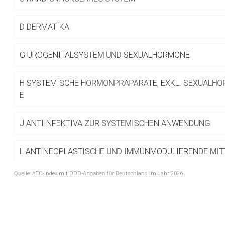
Betreiber verantwortl
D
DERMATIKA
G
UROGENITALSYSTEM UND SEXUALHORMONE
H
SYSTEMISCHE HORMONPRÄPARATE, EXKL. SEXUALHO
E
J
ANTIINFEKTIVA ZUR SYSTEMISCHEN ANWENDUNG
L
ANTINEOPLASTISCHE UND IMMUNMODULIERENDE MIT
Quelle:
ATC-Index mit DDD-Angaben für Deutschland im Jahr 2026
M
MUSKEL- UND SKELETTSYSTEM
to-
top-
N
NERVENSYSTEM
text