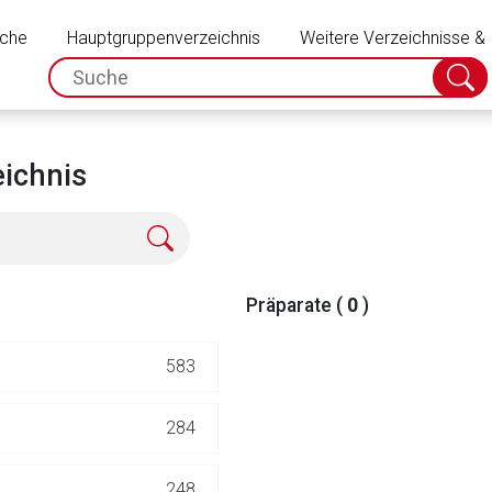
Schließen
uche
Hauptgruppenverzeichnis
Weitere Verzeichnisse &
spc.search.input.placeholder
Suche
absch
eichnis
Präparate (
0
)
583
rnen Seite
284
ene Link öffnet eine externe Web-Seite. Für die Inhalte der exter
248