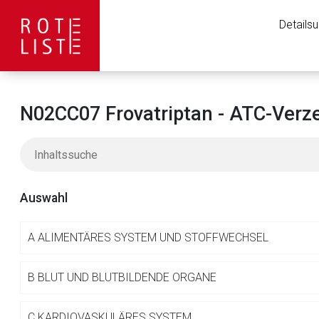
Details
N02CC07 Frovatriptan - ATC-Verz
Auswahl
A
ALIMENTÄRES SYSTEM UND STOFFWECHSEL
Aufruf einer exte
B
BLUT UND BLUTBILDENDE ORGANE
C
KARDIOVASKULÄRES SYSTEM
Der von Ihnen aufgeruf