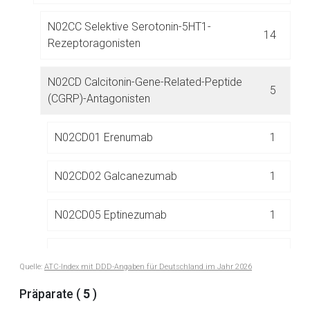
N02CC Selektive Serotonin-5HT1-
14
Rezeptoragonisten
N02CD Calcitonin-Gene-Related-Peptide
5
Aufruf einer externen Seite
(CGRP)-Antagonisten
N02CD01 Erenumab
1
Der von Ihnen aufgerufene Link öffnet eine externe Web-
Seite. Für die Inhalte der externen Web-Seite ist deren
Betreiber verantwortlich. Ebenso gelten dort ggf. andere
N02CD02 Galcanezumab
1
Datenschutzbestimmungen.
N02CD05 Eptinezumab
1
Zurück zur rote-liste.de
Zur Seite
N02CD06 Rimegepant
1
Quelle:
ATC-Index mit DDD-Angaben für Deutschland im Jahr 2026
N02CD07 Atogepant
1
Präparate (
5
)