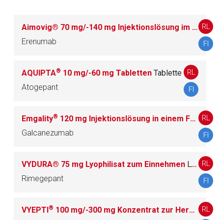
N02CH Homöopathische und
RL
Aimovig® 70 mg/-140 mg Injektionslösung im Fertigpen
1
anthroposophische Migränemittel
Erenumab
FI
®
RL
AQUIPTA
10 mg/-60 mg Tabletten
Tablette
N03 ANTIEPILEPTIKA
83
Atogepant
FI
N04 ANTIPARKINSONMITTEL
29
®
RL
Emgality
120 mg Injektionslösung in einem Fertigpen
Galcanezumab
FI
N05 PSYCHOLEPTIKA
104
RL
VYDURA® 75 mg Lyophilisat zum Einnehmen
Lyophilisat zum Einnehmen
N06 PSYCHOANALEPTIKA
65
Rimegepant
FI
N07 ANDERE MITTEL FÜR DAS
73
NERVENSYSTEM
®
RL
VYEPTI
100 mg/-300 mg Konzentrat zur Herstellung einer Infusionslösung