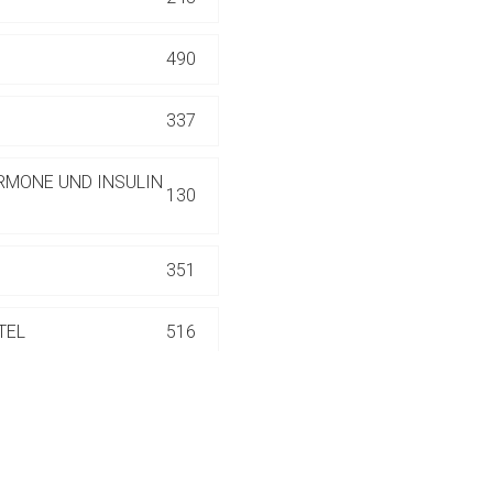
ich. Ebenso gelten dort ggf. andere Datenschutzbestimmungen.
490
Zurück zur rote-
337
RMONE UND INSULIN
130
351
TEL
516
186
552