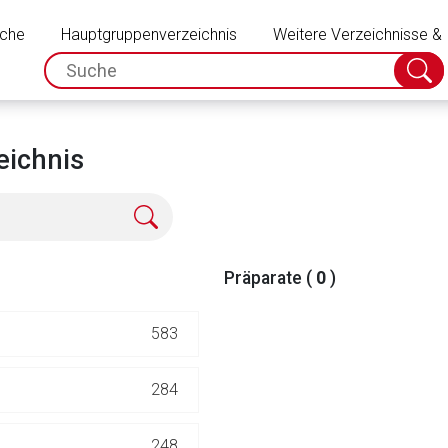
Schließen
uche
Hauptgruppenverzeichnis
Weitere Verzeichnisse &
spc.search.input.placeholder
Suche
absch
ichnis
Präparate (
0
)
583
rnen Seite
284
ene Link öffnet eine externe Web-Seite. Für die Inhalte der exter
248