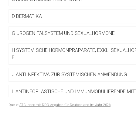
Betreiber verantwortl
D
DERMATIKA
G
UROGENITALSYSTEM UND SEXUALHORMONE
H
SYSTEMISCHE HORMONPRÄPARATE, EXKL. SEXUALHO
E
J
ANTIINFEKTIVA ZUR SYSTEMISCHEN ANWENDUNG
L
ANTINEOPLASTISCHE UND IMMUNMODULIERENDE MIT
Quelle:
ATC-Index mit DDD-Angaben für Deutschland im Jahr 2026
M
MUSKEL- UND SKELETTSYSTEM
to-
top-
N
NERVENSYSTEM
text