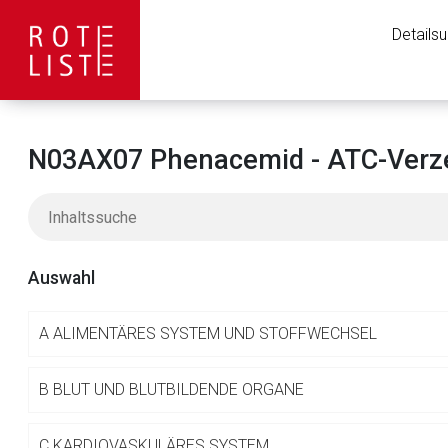
Details
N03AX07 Phenacemid - ATC-Verze
Auswahl
A
ALIMENTÄRES SYSTEM UND STOFFWECHSEL
Aufruf einer exte
B
BLUT UND BLUTBILDENDE ORGANE
C
KARDIOVASKULÄRES SYSTEM
Der von Ihnen aufgeruf