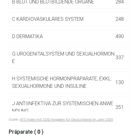
B
BLUT UND BLUTBILDENDE ORGANE
284
Betreiber verantwortlich. Ebenso gelten dort ggf. andere
Datenschutzbestimmungen.
C
KARDIOVASKULÄRES SYSTEM
248
Zurück zur rote-liste.de
Zur Seite
D
DERMATIKA
490
G
UROGENITALSYSTEM UND SEXUALHORMON
337
E
H
SYSTEMISCHE HORMONPRÄPARATE, EXKL.
130
SEXUALHORMONE UND INSULINE
J
ANTIINFEKTIVA ZUR SYSTEMISCHEN ANWE
351
NDUNG
Quelle:
ATC-Index mit DDD-Angaben für Deutschland im Jahr 2026
L
ANTINEOPLASTISCHE UND IMMUNMODULIE
Präparate (
0
)
516
RENDE MITTEL