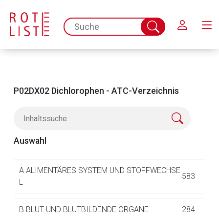
Schließen
spc.search.input.placeholder
Suche
abschicken
P02DX02 Dichlorophen - ATC-Verzeichnis
Auswahl
Aufruf einer externen Seite
A
ALIMENTÄRES SYSTEM UND STOFFWECHSE
583
L
Der von Ihnen aufgerufene Link öffnet eine externe Web-
B
BLUT UND BLUTBILDENDE ORGANE
284
Seite. Für die Inhalte der externen Web-Seite ist deren