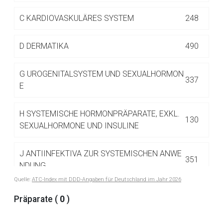
Betreiber verantwortlich. Ebenso gelten dort ggf. andere
Datenschutzbestimmungen.
C
KARDIOVASKULÄRES SYSTEM
248
D
DERMATIKA
490
Zurück zur rote-liste.de
Zur Seite
G
UROGENITALSYSTEM UND SEXUALHORMON
337
E
H
SYSTEMISCHE HORMONPRÄPARATE, EXKL.
130
SEXUALHORMONE UND INSULINE
J
ANTIINFEKTIVA ZUR SYSTEMISCHEN ANWE
351
NDUNG
Quelle:
ATC-Index mit DDD-Angaben für Deutschland im Jahr 2026
L
ANTINEOPLASTISCHE UND IMMUNMODULIE
Präparate (
0
)
516
RENDE MITTEL