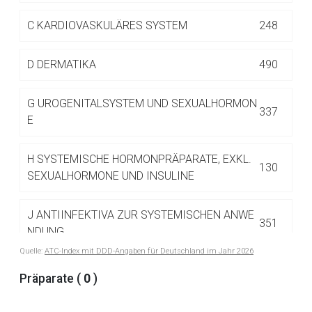
Betreiber verantwortlich. Ebenso gelten dort ggf. andere
Datenschutzbestimmungen.
C
KARDIOVASKULÄRES SYSTEM
248
D
DERMATIKA
490
Zurück zur rote-liste.de
Zur Seite
G
UROGENITALSYSTEM UND SEXUALHORMON
337
E
H
SYSTEMISCHE HORMONPRÄPARATE, EXKL.
130
SEXUALHORMONE UND INSULINE
J
ANTIINFEKTIVA ZUR SYSTEMISCHEN ANWE
351
NDUNG
Quelle:
ATC-Index mit DDD-Angaben für Deutschland im Jahr 2026
L
ANTINEOPLASTISCHE UND IMMUNMODULIE
Präparate (
0
)
516
RENDE MITTEL