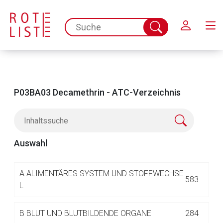
Schließen
spc.search.input.placeholder
Suche
abschicken
P03BA03 Decamethrin - ATC-Verzeichnis
Auswahl
Aufruf einer externen Seite
A
ALIMENTÄRES SYSTEM UND STOFFWECHSE
583
L
Der von Ihnen aufgerufene Link öffnet eine externe Web-
B
BLUT UND BLUTBILDENDE ORGANE
284
Seite. Für die Inhalte der externen Web-Seite ist deren