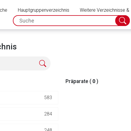
Schließen
uche
Hauptgruppenverzeichnis
Weitere Verzeichnisse &
spc.search.input.placeholder
Suche
absch
chnis
Präparate (
0
)
583
rnen Seite
284
ene Link öffnet eine externe Web-Seite. Für die Inhalte der exter
248