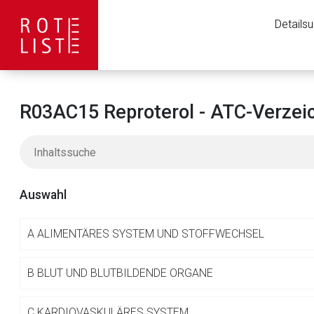
Details
R03AC15 Reproterol - ATC-Verzei
Auswahl
A
ALIMENTÄRES SYSTEM UND STOFFWECHSEL
Aufruf einer exte
B
BLUT UND BLUTBILDENDE ORGANE
C
KARDIOVASKULÄRES SYSTEM
Der von Ihnen aufgeruf