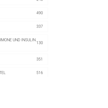
ich. Ebenso gelten dort ggf. andere Datenschutzbestimmungen.
490
Zurück zur rote-
337
RMONE UND INSULIN
130
351
TEL
516
186
552