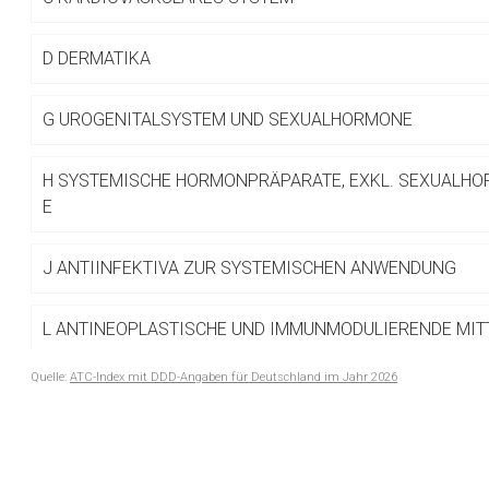
Betreiber verantwortl
D
DERMATIKA
G
UROGENITALSYSTEM UND SEXUALHORMONE
H
SYSTEMISCHE HORMONPRÄPARATE, EXKL. SEXUALHO
E
J
ANTIINFEKTIVA ZUR SYSTEMISCHEN ANWENDUNG
L
ANTINEOPLASTISCHE UND IMMUNMODULIERENDE MIT
Quelle:
ATC-Index mit DDD-Angaben für Deutschland im Jahr 2026
M
MUSKEL- UND SKELETTSYSTEM
to-
top-
N
NERVENSYSTEM
text