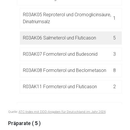
R03AK05 Reproterol und Cromoglicinsäure,
1
Dinatriumsalz
R03AK06 Salmeterol und Fluticason
5
Aufruf einer externen Seite
R03AK07 Formoterol und Budesonid
3
Der von Ihnen aufgerufene Link öffnet eine externe Web-
Seite. Für die Inhalte der externen Web-Seite ist deren
R03AK08 Formoterol und Beclometason
8
Betreiber verantwortlich. Ebenso gelten dort ggf. andere
Datenschutzbestimmungen.
R03AK11 Formoterol und Fluticason
2
Zurück zur rote-liste.de
Zur Seite
R03AL Sympathomimetika in Kombination
Quelle:
ATC-Index mit DDD-Angaben für Deutschland im Jahr 2026
mit Anticholinergika inkl.
13
Dreifachkombinationen mit Corticosteroiden
Präparate (
5
)