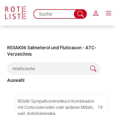
Schließen
R02 HALS- UND RACHENTHERAPEUTIKA
38
spc.search.input.placeholder
Suche
abschicken
R03 MITTEL BEI OBSTRUKTIVEN
93
ATEMWEGSERKRANKUNGEN
R03A INHALATIVE SYMPATHOMIMETIKA
49
R03AK06 Salmeterol und Fluticason - ATC-
Verzeichnis
R03AA Alpha- und Beta-
1
Adrenozeptoragonisten
Auswahl
R03AC Selektive Beta2-
16
Adrenozeptoragonisten
R03AK Sympathomimetika in Kombination
mit Corticosteroiden oder anderen Mitteln,
19
exkl. Anticholinergika