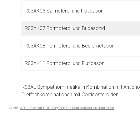
Betreiber verantwortl
R03AK06 Salmeterol und Fluticason
R03AK07 Formoterol und Budesonid
R03AK08 Formoterol und Beclometason
R03AK11 Formoterol und Fluticason
R03AL Sympathomimetika in Kombination mit Anticholin
Dreifachkombinationen mit Corticosteroiden
Quelle:
ATC-Index mit DDD-Angaben für Deutschland im Jahr 2026
R03B ANDERE INHALATIVE MITTEL BEI OBSTRUKTIVE
to-
ATEMWEGSERKRANKUNGEN
top-
text