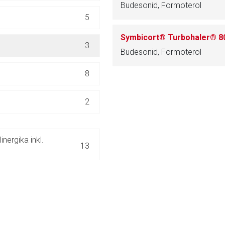
Budesonid, Formoterol
ich. Ebenso gelten dort ggf. andere Datenschutzbestimmungen.
5
Zurück zur rote-
3
Budesonid, Formoterol
8
2
ergika inkl.
13
N
25