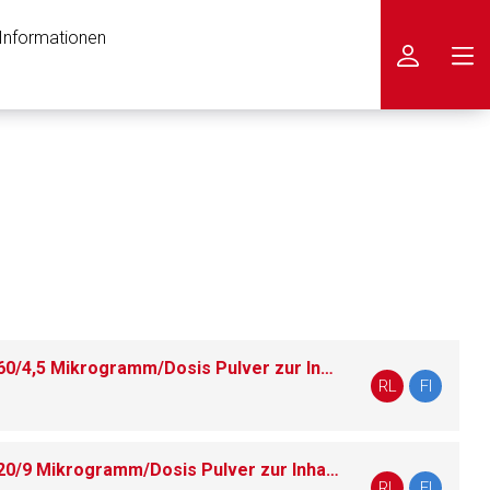
 Informationen
icken
Symbicort® Turbohaler® 160/4,5 Mikrogramm/Dosis Pulver zur Inhalation
RL
FI
Symbicort® Turbohaler® 320/9 Mikrogramm/Dosis Pulver zur Inhalation
nen Web-Seite ist deren
RL
FI