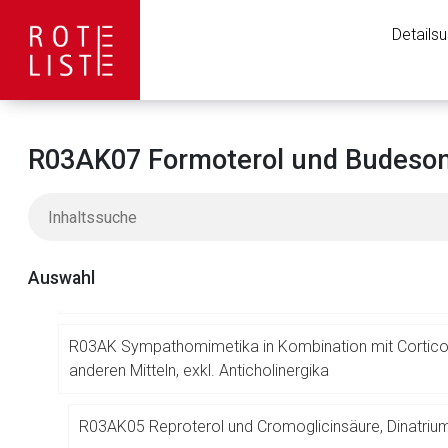
R01 RHINOLOGIKA
Details
R02 HALS- UND RACHENTHERAPEUTIKA
R03 MITTEL BEI OBSTRUKTIVEN ATEMWEGSERKRANK
R03AK07 Formoterol und Budesoni
R03A INHALATIVE SYMPATHOMIMETIKA
R03AA Alpha- und Beta-Adrenozeptoragonisten
Auswahl
R03AC Selektive Beta2-Adrenozeptoragonisten
R03AK Sympathomimetika in Kombination mit Cortico
anderen Mitteln, exkl. Anticholinergika
Aufruf einer exte
R03AK05 Reproterol und Cromoglicinsäure, Dinatriu
Der von Ihnen aufgeruf