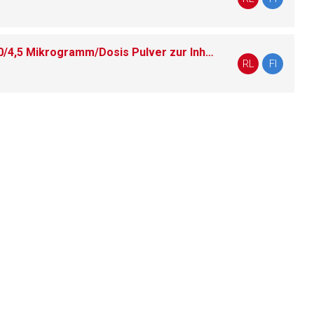
Symbicort® Turbohaler® 80/4,5 Mikrogramm/Dosis Pulver zur Inhalation
liste.de
Zur Seite
RL
FI