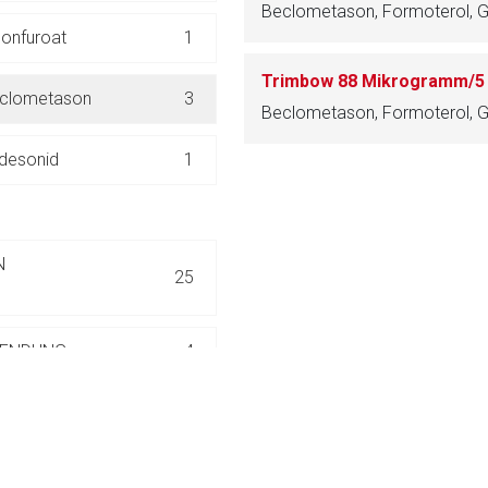
Beclometason, Formoterol, 
ich. Ebenso gelten dort ggf. andere Datenschutzbestimmungen.
sonfuroat
1
Zurück zur rote-
eclometason
3
Beclometason, Formoterol, 
desonid
1
N
25
WENDUNG
4
GSERKRANKUNGEN ZUR
15