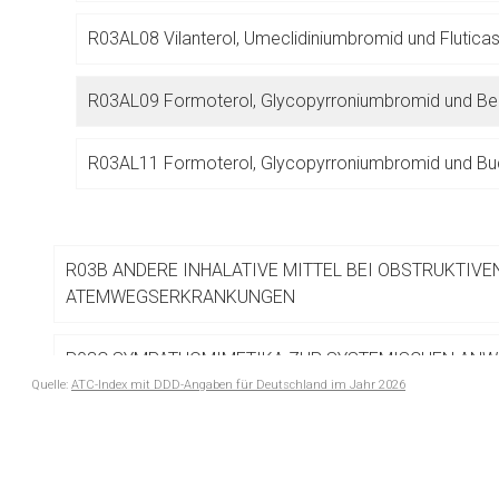
Betreiber verantwortl
R03AL08 Vilanterol, Umeclidiniumbromid und Flutica
R03AL09 Formoterol, Glycopyrroniumbromid und B
R03AL11 Formoterol, Glycopyrroniumbromid und Bu
R03B ANDERE INHALATIVE MITTEL BEI OBSTRUKTIVE
ATEMWEGSERKRANKUNGEN
R03C SYMPATHOMIMETIKA ZUR SYSTEMISCHEN AN
Quelle:
ATC-Index mit DDD-Angaben für Deutschland im Jahr 2026
R03D ANDERE MITTEL BEI OBSTRUKTIVEN ATEMWE
to-
SYSTEMISCHEN ANWENDUNG
top-
text