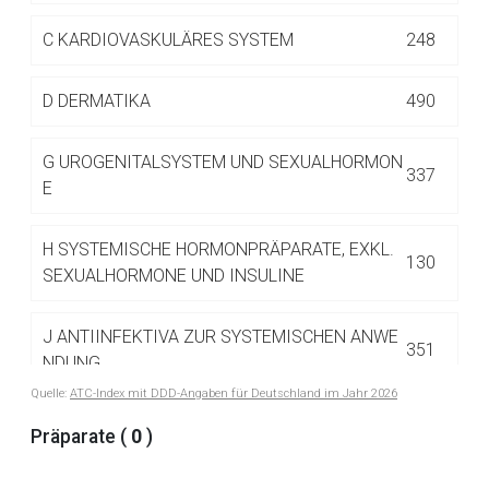
Betreiber verantwortlich. Ebenso gelten dort ggf. andere
Datenschutzbestimmungen.
C
KARDIOVASKULÄRES SYSTEM
248
D
DERMATIKA
490
Zurück zur rote-liste.de
Zur Seite
G
UROGENITALSYSTEM UND SEXUALHORMON
337
E
H
SYSTEMISCHE HORMONPRÄPARATE, EXKL.
130
SEXUALHORMONE UND INSULINE
J
ANTIINFEKTIVA ZUR SYSTEMISCHEN ANWE
351
NDUNG
Quelle:
ATC-Index mit DDD-Angaben für Deutschland im Jahr 2026
L
ANTINEOPLASTISCHE UND IMMUNMODULIE
Präparate (
0
)
516
RENDE MITTEL