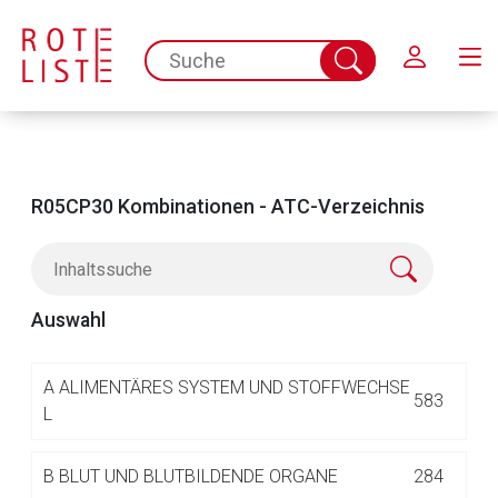
Schließen
spc.search.input.placeholder
Suche
abschicken
R05CP30 Kombinationen - ATC-Verzeichnis
Auswahl
Aufruf einer externen Seite
A
ALIMENTÄRES SYSTEM UND STOFFWECHSE
583
L
Der von Ihnen aufgerufene Link öffnet eine externe Web-
B
BLUT UND BLUTBILDENDE ORGANE
284
Seite. Für die Inhalte der externen Web-Seite ist deren