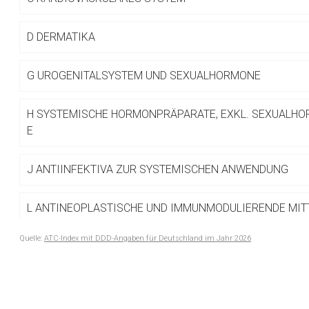
Betreiber verantwortl
D
DERMATIKA
G
UROGENITALSYSTEM UND SEXUALHORMONE
H
SYSTEMISCHE HORMONPRÄPARATE, EXKL. SEXUALHO
E
J
ANTIINFEKTIVA ZUR SYSTEMISCHEN ANWENDUNG
L
ANTINEOPLASTISCHE UND IMMUNMODULIERENDE MIT
Quelle:
ATC-Index mit DDD-Angaben für Deutschland im Jahr 2026
M
MUSKEL- UND SKELETTSYSTEM
to-
top-
N
NERVENSYSTEM
text