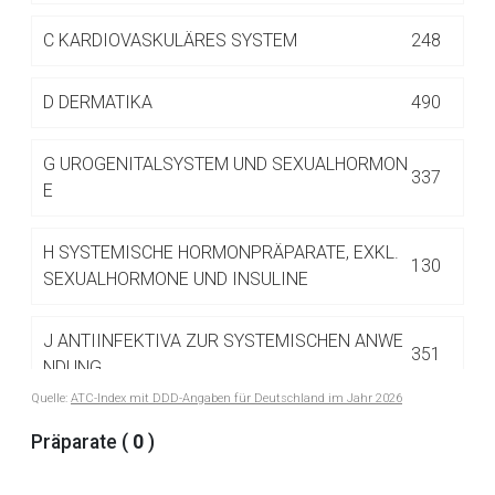
Betreiber verantwortlich. Ebenso gelten dort ggf. andere
Datenschutzbestimmungen.
C
KARDIOVASKULÄRES SYSTEM
248
D
DERMATIKA
490
Zurück zur rote-liste.de
Zur Seite
G
UROGENITALSYSTEM UND SEXUALHORMON
337
E
H
SYSTEMISCHE HORMONPRÄPARATE, EXKL.
130
SEXUALHORMONE UND INSULINE
J
ANTIINFEKTIVA ZUR SYSTEMISCHEN ANWE
351
NDUNG
Quelle:
ATC-Index mit DDD-Angaben für Deutschland im Jahr 2026
L
ANTINEOPLASTISCHE UND IMMUNMODULIE
Präparate (
0
)
516
RENDE MITTEL