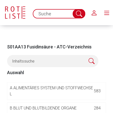
Schließen
spc.search.input.placeholder
Suche
abschicken
S01AA13 Fusidinsäure - ATC-Verzeichnis
Auswahl
Aufruf einer externen Seite
A
ALIMENTÄRES SYSTEM UND STOFFWECHSE
583
L
Der von Ihnen aufgerufene Link öffnet eine externe Web-
B
BLUT UND BLUTBILDENDE ORGANE
284
Seite. Für die Inhalte der externen Web-Seite ist deren