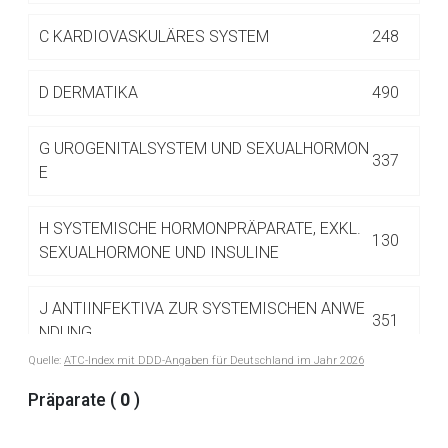
Betreiber verantwortlich. Ebenso gelten dort ggf. andere
Datenschutzbestimmungen.
C
KARDIOVASKULÄRES SYSTEM
248
D
DERMATIKA
490
Zurück zur rote-liste.de
Zur Seite
G
UROGENITALSYSTEM UND SEXUALHORMON
337
E
H
SYSTEMISCHE HORMONPRÄPARATE, EXKL.
130
SEXUALHORMONE UND INSULINE
J
ANTIINFEKTIVA ZUR SYSTEMISCHEN ANWE
351
NDUNG
Quelle:
ATC-Index mit DDD-Angaben für Deutschland im Jahr 2026
L
ANTINEOPLASTISCHE UND IMMUNMODULIE
Präparate (
0
)
516
RENDE MITTEL