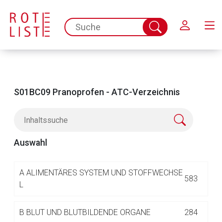
Schließen
spc.search.input.placeholder
Suche
abschicken
S01BC09 Pranoprofen - ATC-Verzeichnis
Auswahl
Aufruf einer externen Seite
A
ALIMENTÄRES SYSTEM UND STOFFWECHSE
583
L
Der von Ihnen aufgerufene Link öffnet eine externe Web-
B
BLUT UND BLUTBILDENDE ORGANE
284
Seite. Für die Inhalte der externen Web-Seite ist deren