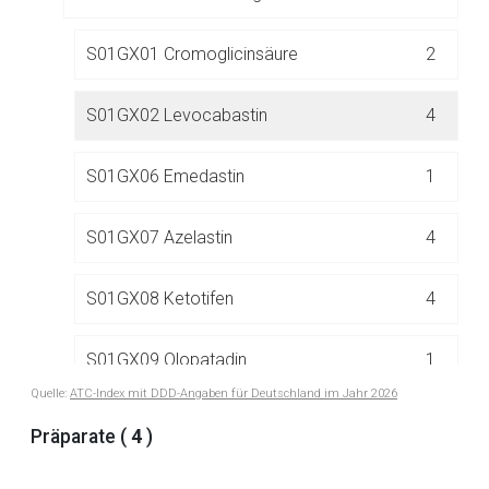
S01GX01 Cromoglicinsäure
2
Aufruf einer externen Seite
S01GX02 Levocabastin
4
Der von Ihnen aufgerufene Link öffnet eine externe Web-
S01GX06 Emedastin
1
Seite. Für die Inhalte der externen Web-Seite ist deren
Betreiber verantwortlich. Ebenso gelten dort ggf. andere
Datenschutzbestimmungen.
S01GX07 Azelastin
4
S01GX08 Ketotifen
4
Zurück zur rote-liste.de
Zur Seite
S01GX09 Olopatadin
1
Quelle:
ATC-Index mit DDD-Angaben für Deutschland im Jahr 2026
Präparate (
4
)
S01H LOKALANÄSTHETIKA
3