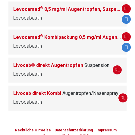
®
RL
Levocamed
0,5 mg/ml Augentropfen, Suspension
Au
S01J DIAGNOSTIKA
2
Levocabastin
FI
S01K CHIRURGISCHE HILFSMITTEL
9
®
RL
Levocamed
Kombipackung 0,5 mg/ml Augentropfen, Suspension, 0,5 mg/ml Nasenspray, Suspension
S01L MITTEL GEGEN VASKULÄRE
Levocabastin
FI
18
AUGENERKRANKUNGEN
Livocab® direkt Augentropfen
Suspension
S01X ANDERE OPHTHALMIKA
57
RL
Levocabastin
S02 OTOLOGIKA
9
Livocab direkt Kombi
Augentropfen/Nasenspray
RL
Levocabastin
S03 OPHTHALMOLOGISCHE UND OTOLOGISCHE
3
ZUBEREITUNGEN
to-
top-
Rechtliche Hinweise
Datenschutzerklärung
Impressum
text