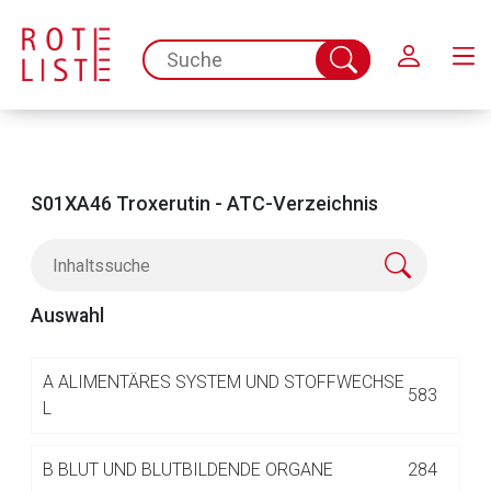
Schließen
spc.search.input.placeholder
Suche
abschicken
S01XA46 Troxerutin - ATC-Verzeichnis
Auswahl
Aufruf einer externen Seite
A
ALIMENTÄRES SYSTEM UND STOFFWECHSE
583
L
Der von Ihnen aufgerufene Link öffnet eine externe Web-
B
BLUT UND BLUTBILDENDE ORGANE
284
Seite. Für die Inhalte der externen Web-Seite ist deren