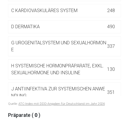
Betreiber verantwortlich. Ebenso gelten dort ggf. andere
Datenschutzbestimmungen.
C
KARDIOVASKULÄRES SYSTEM
248
D
DERMATIKA
490
Zurück zur rote-liste.de
Zur Seite
G
UROGENITALSYSTEM UND SEXUALHORMON
337
E
H
SYSTEMISCHE HORMONPRÄPARATE, EXKL.
130
SEXUALHORMONE UND INSULINE
J
ANTIINFEKTIVA ZUR SYSTEMISCHEN ANWE
351
NDUNG
Quelle:
ATC-Index mit DDD-Angaben für Deutschland im Jahr 2026
L
ANTINEOPLASTISCHE UND IMMUNMODULIE
Präparate (
0
)
516
RENDE MITTEL