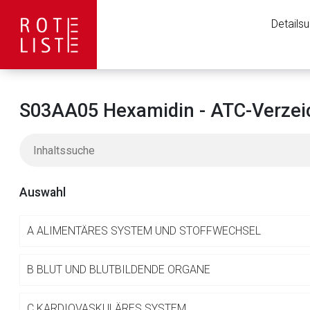
Details
S03AA05 Hexamidin - ATC-Verzei
Auswahl
A
ALIMENTÄRES SYSTEM UND STOFFWECHSEL
Aufruf einer exte
B
BLUT UND BLUTBILDENDE ORGANE
C
KARDIOVASKULÄRES SYSTEM
Der von Ihnen aufgeruf