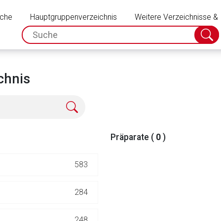
Schließen
uche
Hauptgruppenverzeichnis
Weitere Verzeichnisse &
spc.search.input.placeholder
Suche
absch
chnis
Präparate (
0
)
583
rnen Seite
284
ene Link öffnet eine externe Web-Seite. Für die Inhalte der exter
248