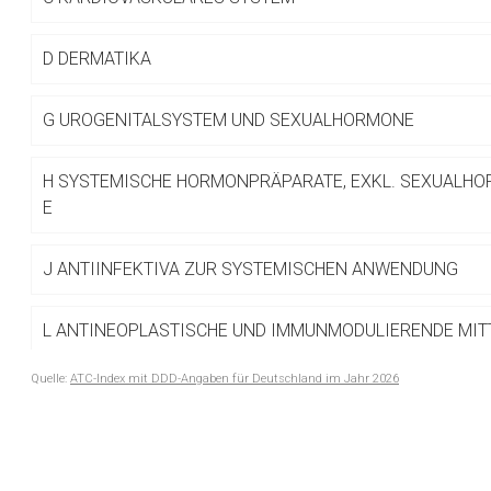
Betreiber verantwortl
D
DERMATIKA
G
UROGENITALSYSTEM UND SEXUALHORMONE
H
SYSTEMISCHE HORMONPRÄPARATE, EXKL. SEXUALHO
E
J
ANTIINFEKTIVA ZUR SYSTEMISCHEN ANWENDUNG
L
ANTINEOPLASTISCHE UND IMMUNMODULIERENDE MIT
Quelle:
ATC-Index mit DDD-Angaben für Deutschland im Jahr 2026
M
MUSKEL- UND SKELETTSYSTEM
to-
top-
N
NERVENSYSTEM
text