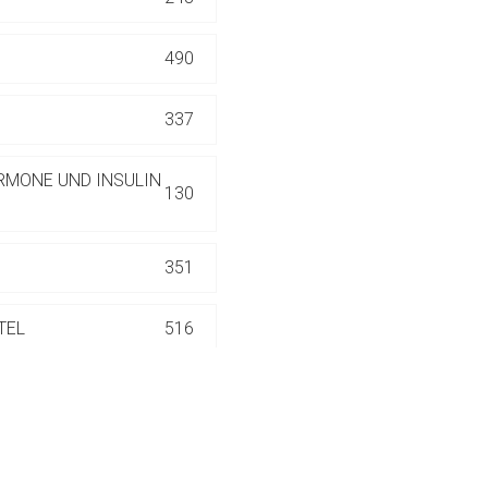
ich. Ebenso gelten dort ggf. andere Datenschutzbestimmungen.
490
Zurück zur rote-
337
RMONE UND INSULIN
130
351
TEL
516
186
552