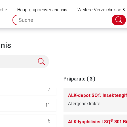
Schließen
uche
Hauptgruppenverzeichnis
283
Weitere Verzeichnisse &
spc.search.input.placeholder
Suche
absch
220
56
nis
56
56
Präparate (
3
)
7
ALK-depot SQ® Insektengi
Allergenextrakte
11
rnen Seite
5
®
ALK-lyophilisiert SQ
801 B
ene Link öffnet eine externe Web-Seite. Für die Inhalte der exter