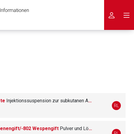
 Informationen
icken
fte
Injektionssuspension zur subkutanen Anwendung
RL
ienengift/-802 Wespengift
Pulver und Lösungsmittel zur Herstellung einer Injektions- und Hauttestlösung
nen Web-Seite ist deren
RL