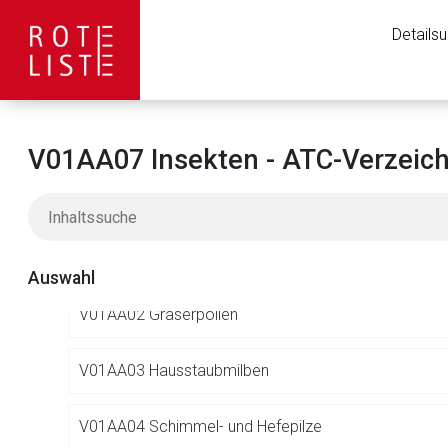
S
SINNESORGANE
Details
V
VARIA
V01 ALLERGENE
V01AA07 Insekten - ATC-Verzeich
V01A ALLERGENE
V01AA Allergen-Extrakte
Auswahl
V01AA02 Gräserpollen
V01AA03 Hausstaubmilben
Aufruf einer exte
V01AA04 Schimmel- und Hefepilze
Der von Ihnen aufgeruf