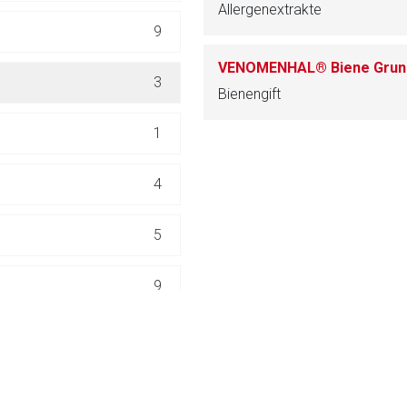
Allergenextrakte
ich. Ebenso gelten dort ggf. andere Datenschutzbestimmungen.
9
Zurück zur rote-
3
Bienengift
1
4
5
9
68