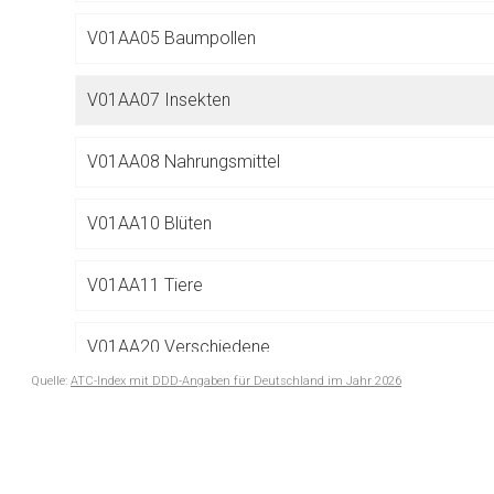
Betreiber verantwortl
V01AA05 Baumpollen
V01AA07 Insekten
V01AA08 Nahrungsmittel
V01AA10 Blüten
V01AA11 Tiere
V01AA20 Verschiedene
Quelle:
ATC-Index mit DDD-Angaben für Deutschland im Jahr 2026
to-
top-
V03 ALLE ÜBRIGEN THERAPEUTISCHEN MITTEL
text