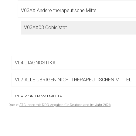
Betreiber verantwortl
V03AX Andere therapeutische Mittel
V03AX03 Cobicistat
V04 DIAGNOSTIKA
V07 ALLE ÜBRIGEN NICHTTHERAPEUTISCHEN MITTEL
V08 KONTRASTMITTEL
Quelle:
ATC-Index mit DDD-Angaben für Deutschland im Jahr 2026
V09 RADIODIAGNOSTIKA
to-
top-
V10 RADIOTHERAPEUTIKA
text