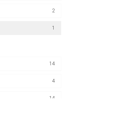
ich. Ebenso gelten dort ggf. andere Datenschutzbestimmungen.
2
Zurück zur rote-
1
14
4
14
3
3