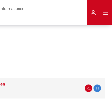
 Informationen
icken
ten
RL
FI
nen Web-Seite ist deren