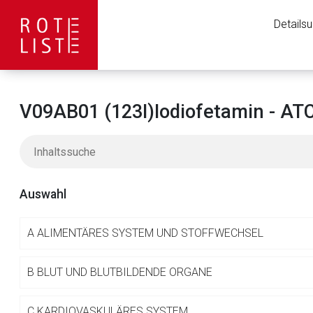
Details
V09AB01 (123I)Iodiofetamin - AT
Auswahl
A
ALIMENTÄRES SYSTEM UND STOFFWECHSEL
Aufruf einer exte
B
BLUT UND BLUTBILDENDE ORGANE
C
KARDIOVASKULÄRES SYSTEM
Der von Ihnen aufgeruf