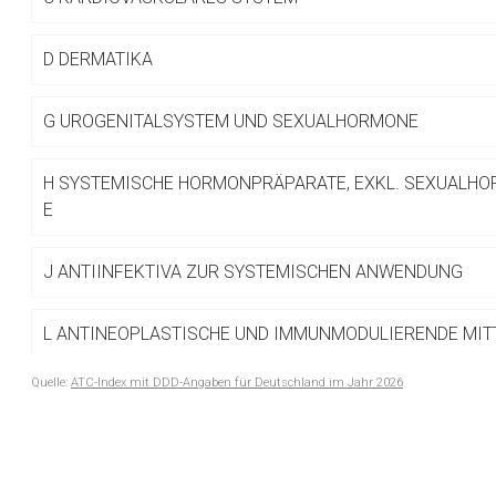
Betreiber verantwortl
D
DERMATIKA
G
UROGENITALSYSTEM UND SEXUALHORMONE
H
SYSTEMISCHE HORMONPRÄPARATE, EXKL. SEXUALHO
E
J
ANTIINFEKTIVA ZUR SYSTEMISCHEN ANWENDUNG
L
ANTINEOPLASTISCHE UND IMMUNMODULIERENDE MIT
Quelle:
ATC-Index mit DDD-Angaben für Deutschland im Jahr 2026
M
MUSKEL- UND SKELETTSYSTEM
to-
top-
N
NERVENSYSTEM
text