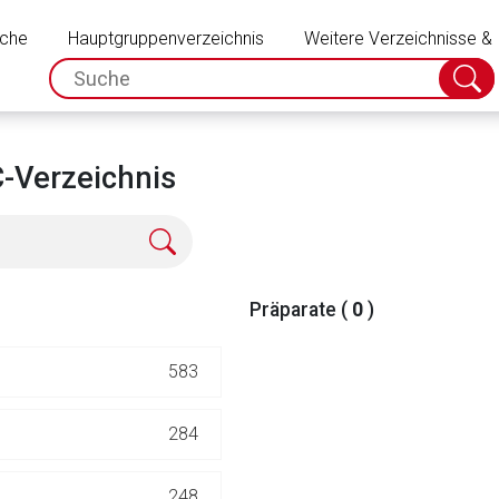
Schließen
uche
Hauptgruppenverzeichnis
Weitere Verzeichnisse &
spc.search.input.placeholder
Suche
absch
C-Verzeichnis
Präparate (
0
)
583
rnen Seite
284
ene Link öffnet eine externe Web-Seite. Für die Inhalte der exter
248