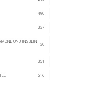
ich. Ebenso gelten dort ggf. andere Datenschutzbestimmungen.
490
Zurück zur rote-
337
RMONE UND INSULIN
130
351
TEL
516
186
552