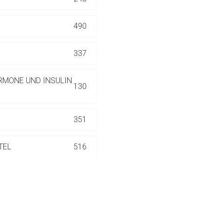
ich. Ebenso gelten dort ggf. andere Datenschutzbestimmungen.
490
Zurück zur rote-
337
RMONE UND INSULIN
130
351
TEL
516
186
552