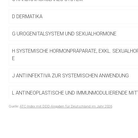
Betreiber verantwortl
D
DERMATIKA
G
UROGENITALSYSTEM UND SEXUALHORMONE
H
SYSTEMISCHE HORMONPRÄPARATE, EXKL. SEXUALHO
E
J
ANTIINFEKTIVA ZUR SYSTEMISCHEN ANWENDUNG
L
ANTINEOPLASTISCHE UND IMMUNMODULIERENDE MIT
Quelle:
ATC-Index mit DDD-Angaben für Deutschland im Jahr 2026
M
MUSKEL- UND SKELETTSYSTEM
to-
top-
N
NERVENSYSTEM
text