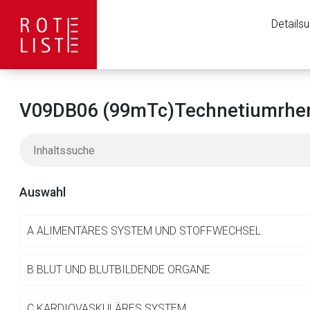
Details
V09DB06 (99mTc)Technetiumrheni
Auswahl
A
ALIMENTÄRES SYSTEM UND STOFFWECHSEL
Aufruf einer exte
B
BLUT UND BLUTBILDENDE ORGANE
C
KARDIOVASKULÄRES SYSTEM
Der von Ihnen aufgeruf