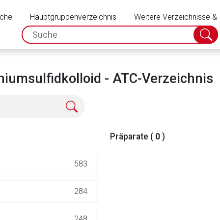
Schließen
uche
Hauptgruppenverzeichnis
Weitere Verzeichnisse &
spc.search.input.placeholder
Suche
absch
umsulfidkolloid - ATC-Verzeichnis
Präparate (
0
)
583
rnen Seite
284
ene Link öffnet eine externe Web-Seite. Für die Inhalte der exter
248