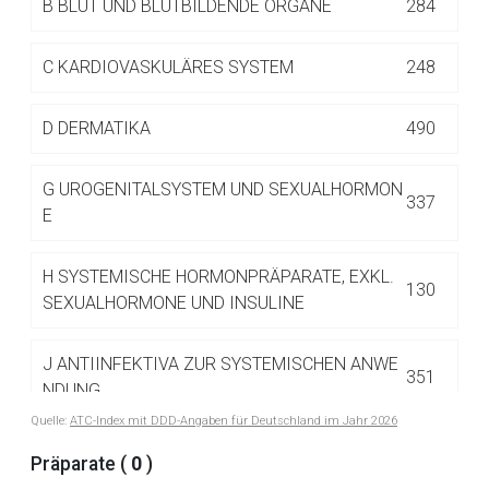
B
BLUT UND BLUTBILDENDE ORGANE
284
Betreiber verantwortlich. Ebenso gelten dort ggf. andere
Datenschutzbestimmungen.
C
KARDIOVASKULÄRES SYSTEM
248
Zurück zur rote-liste.de
Zur Seite
D
DERMATIKA
490
G
UROGENITALSYSTEM UND SEXUALHORMON
337
E
H
SYSTEMISCHE HORMONPRÄPARATE, EXKL.
130
SEXUALHORMONE UND INSULINE
J
ANTIINFEKTIVA ZUR SYSTEMISCHEN ANWE
351
NDUNG
Quelle:
ATC-Index mit DDD-Angaben für Deutschland im Jahr 2026
L
ANTINEOPLASTISCHE UND IMMUNMODULIE
Präparate (
0
)
516
RENDE MITTEL