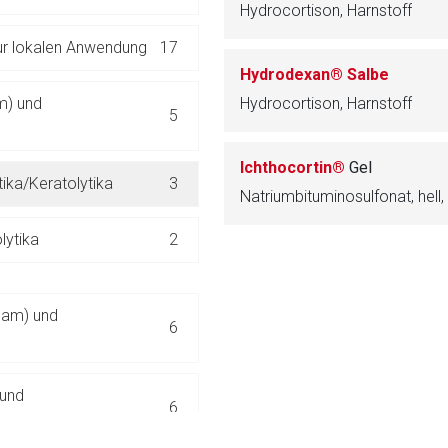
Hydrocortison, Harnstoff
ich. Ebenso gelten dort ggf. andere Datenschutzbestimmungen.
zur lokalen Anwendung
17
Hydrodexan® Salbe
Zurück zur rote-
m) und
Hydrocortison, Harnstoff
5
Ichthocortin®
Gel
tika/Keratolytika
3
Natriumbituminosulfonat, hell
lytika
2
ksam) und
6
 und
6