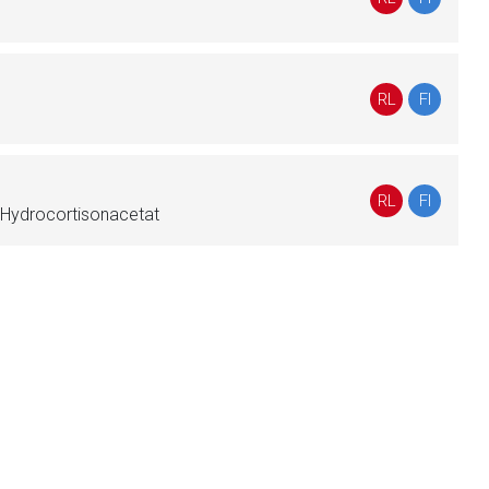
liste.de
Zur Seite
RL
FI
RL
FI
, Hydrocortisonacetat