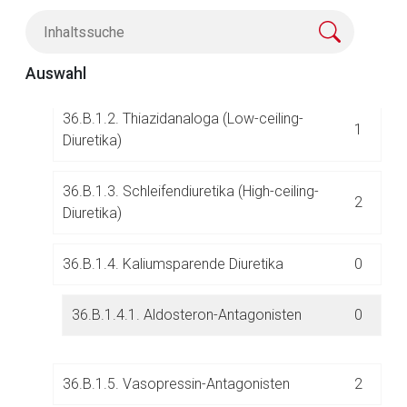
36.B.1. Einzelstoffe
5
Der von Ihnen aufgerufene Link öffnet eine externe Web-
36.B.1.1. Thiazide (Low-ceiling-Diuretika)
0
Seite. Für die Inhalte der externen Web-Seite ist deren
Auswahl
Betreiber verantwortlich. Ebenso gelten dort ggf. andere
Datenschutzbestimmungen.
36.B.1.2. Thiazidanaloga (Low-ceiling-
1
Diuretika)
Zurück zur rote-liste.de
Zur Seite
36.B.1.3. Schleifendiuretika (High-ceiling-
2
Diuretika)
36.B.1.4. Kaliumsparende Diuretika
0
36.B.1.4.1. Aldosteron-Antagonisten
0
36.B.1.5. Vasopressin-Antagonisten
2