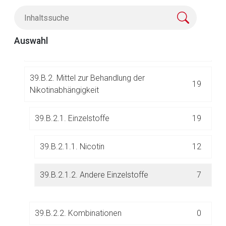
Suchterkrankungen
39.B.1. Mittel zur Behandlung der
Auswahl
1
Alkoholabhängigkeit
39.B.2. Mittel zur Behandlung der
19
Nikotinabhängigkeit
39.B.2.1. Einzelstoffe
19
Aufruf einer externen Seite
39.B.2.1.1. Nicotin
12
Der von Ihnen aufgerufene Link öffnet eine externe Web-
Seite. Für die Inhalte der externen Web-Seite ist deren
39.B.2.1.2. Andere Einzelstoffe
7
Betreiber verantwortlich. Ebenso gelten dort ggf. andere
Datenschutzbestimmungen.
39.B.2.2. Kombinationen
0
Zurück zur rote-liste.de
Zur Seite