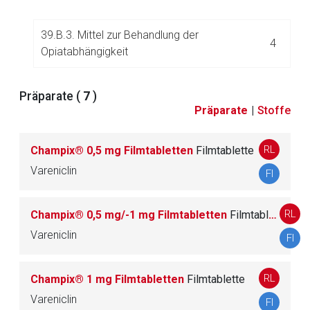
39.B.3. Mittel zur Behandlung der
4
Opiatabhängigkeit
Präparate (
7
)
Präparate
|
Stoffe
40.
Enzyminhibitoren, Präparate bei Enzymmang
60
el und Transportproteine
RL
Champix® 0,5 mg Filmtabletten
Film­ta­blet­te
Vareniclin
41.
Fibrinolytika
4
FI
42.
Gen- und Zelltherapeutika sowie RNA-Interfer
RL
Champix® 0,5 mg/-1 mg Filmtabletten
Film­ta­blet­te
16
enz-Therapeutika
Vareniclin
FI
43.
(unbesetzt)
RL
Champix® 1 mg Filmtabletten
Film­ta­blet­te
Vareniclin
FI
44.
Gichtmittel
5