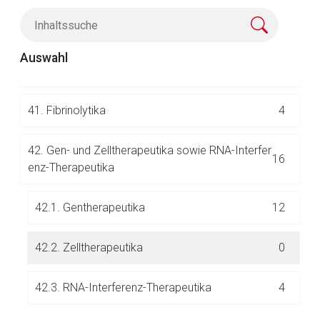
24
Suchterkrankungen
Der von Ihnen aufgerufene Link öffnet eine externe Web-
40.
Enzyminhibitoren, Präparate bei Enzymmang
Seite. Für die Inhalte der externen Web-Seite ist deren
Auswahl
60
el und Transportproteine
Betreiber verantwortlich. Ebenso gelten dort ggf. andere
Datenschutzbestimmungen.
41.
Fibrinolytika
4
Zurück zur rote-liste.de
Zur Seite
42.
Gen- und Zelltherapeutika sowie RNA-Interfer
16
enz-Therapeutika
42.1. Gentherapeutika
12
42.2. Zelltherapeutika
0
42.3. RNA-Interferenz-Therapeutika
4