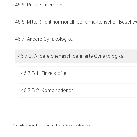
46.5. Prolactinhemmer
Betreiber verantwortl
46.6. Mittel (nicht hormonell) bei klimakterischen Besch
46.7. Andere Gynäkologika
46.7.B. Andere chemisch definierte Gynäkologika
46.7.B.1. Einzelstoffe
46.7.B.2. Kombinationen
47.
Hämorrhoidenmittel/Proktologika
to-
top-