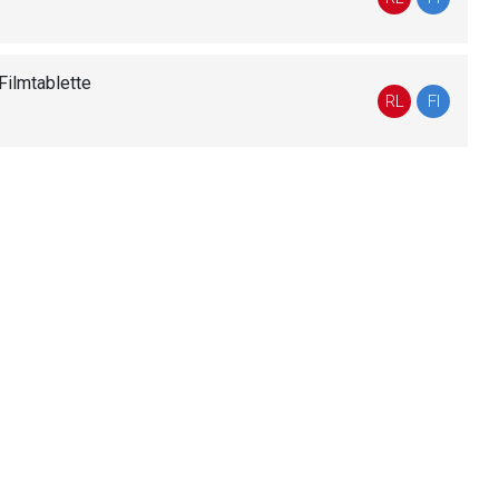
Filmtablette
liste.de
Zur Seite
RL
FI