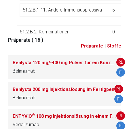
51.2.B.1.11. Andere Immunsuppressiva
5
51.2.B.2. Kombinationen
0
Präparate (
16
)
Präparate
|
Stoffe
51.2.C. Immunsuppressiva aus Organen
3
RL
Benlysta 120 mg/-400 mg Pulver für ein Konzentrat zur Herstellung einer Infusionslösung
Belimumab
FI
52.
Infusions- und Standardinjektionslösungen, Or
76
ganperfusionslösungen
RL
Benlysta 200 mg Injektionslösung im Fertigpen
Belimumab
FI
53.
Kardiaka
37
®
RL
ENTYVIO
108 mg Injektionslösung in einem Fertigpen/-in einer Fertigspritze
54.
Kariesmittel und andere Dentalpräparate
11
Vedolizumab
FI