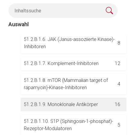
51.2.B.1.5. DHODH
4
(Dihydroorotatdehydrogenase)-Inhibitoren
Auswahl
51.2.B.1.6. JAK (Janus-assoziierte Kinase)-
8
Inhibitoren
51.2.B.1.7. Komplement-Inhibitoren
12
Aufruf einer externen Seite
51.2.B.1.8. mTOR (Mammalian target of
4
rapamycin)-Kinase-Inhibitoren
Der von Ihnen aufgerufene Link öffnet eine externe Web-
Seite. Für die Inhalte der externen Web-Seite ist deren
51.2.B.1.9. Monoklonale Antikörper
16
Betreiber verantwortlich. Ebenso gelten dort ggf. andere
Datenschutzbestimmungen.
51.2.B.1.10. S1P (Sphingosin-1-phosphat)-
5
Rezeptor-Modulatoren
Zurück zur rote-liste.de
Zur Seite