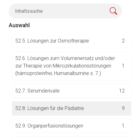
52.4. Kombinationslösungen (Aminosäuren,
Elektrolyte, Fette, Kohlenhydrate) zur
9
parenteralen Ernährung
Auswahl
52.5. Lösungen zur Osmotherapie
2
52.6. Lösungen zum Volumenersatz und/oder
zur Therapie von Mikrozirkulationsstörungen
1
(hämoproteinfrei; Humanalbumine s. 7.)
Aufruf einer externen Seite
52.7. Serumderivate
12
Der von Ihnen aufgerufene Link öffnet eine externe Web-
Seite. Für die Inhalte der externen Web-Seite ist deren
52.8. Lösungen für die Pädiatrie
9
Betreiber verantwortlich. Ebenso gelten dort ggf. andere
Datenschutzbestimmungen.
52.9. Organperfusionslösungen
1
Zurück zur rote-liste.de
Zur Seite