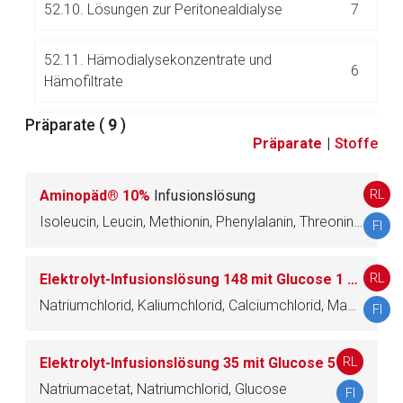
52.10. Lösungen zur Peritonealdialyse
7
52.11. Hämodialysekonzentrate und
6
Hämofiltrate
Präparate (
9
)
52.12. Sonstige Lösungen
2
Präparate
|
Stoffe
RL
Aminopäd® 10%
Infusionslösung
53.
Kardiaka
37
Isoleucin, Leucin, Methionin, Phenylalanin, Threonin, Tryptophan, Valin, Arginin, Histidin, Acetylcystein, Glycin, Alanin, Glutaminsäure, Asparaginsäure, Prolin, Serin, N-Acetyltyrosin, Taurin, Citronensäure
FI
54.
Kariesmittel und andere Dentalpräparate
11
RL
Elektrolyt-Infusionslösung 148 mit Glucose 1 PÄD
55.
Koronarmittel (Antianginosa)
12
Natriumchlorid, Kaliumchlorid, Calciumchlorid, Magnesiumchlorid, Natriumacetat, Glucose
FI
56.
Laxantia/Mittel gegen Obstipation
30
RL
Elektrolyt-Infusionslösung 35 mit Glucose 5
Natriumacetat, Natriumchlorid, Glucose
FI
57.
(unbesetzt)