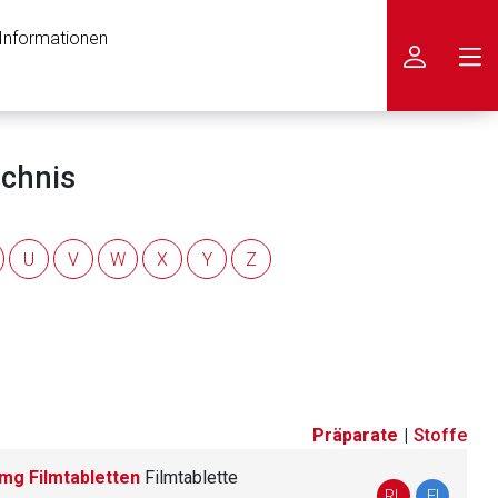
 Informationen
icken
ichnis
U
V
W
X
Y
Z
Präparate
|
Stoffe
mg Filmtabletten
Filmtablette
nen Web-Seite ist deren
RL
FI