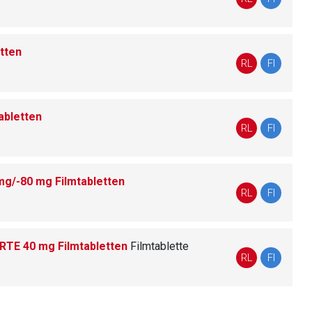
tten
liste.de
Zur Seite
RL
FI
abletten
RL
FI
mg/-80 mg Filmtabletten
RL
FI
RTE 40 mg Filmtabletten
Film­ta­blet­te
RL
FI