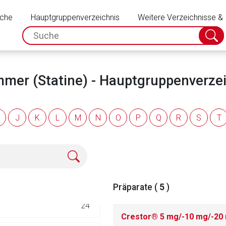
Schließen
37
uche
Hauptgruppenverzeichnis
Weitere Verzeichnisse &
spc.search.input.placeholder
Suche
11
absch
12
mer (Statine) - Hauptgruppenverze
30
J
K
L
M
N
O
P
Q
R
S
T
27
1
Präparate (
5
)
rnen Seite
24
Crestor® 5 mg/-10 mg/-20 
ene Link öffnet eine externe Web-Seite. Für die Inhalte der exter