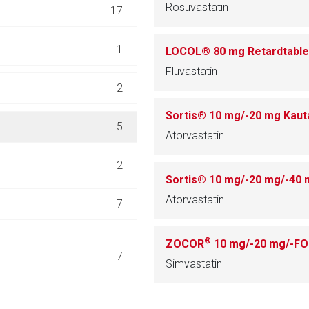
Rosuvastatin
17
ich. Ebenso gelten dort ggf. andere Datenschutzbestimmungen.
1
LOCOL® 80 mg Retardtable
Zurück zur rote-
Fluvastatin
2
Sortis® 10 mg/-20 mg Kaut
5
Atorvastatin
2
Sortis® 10 mg/-20 mg/-40 
Atorvastatin
7
®
ZOCOR
10 mg/-20 mg/-FO
7
Simvastatin
2