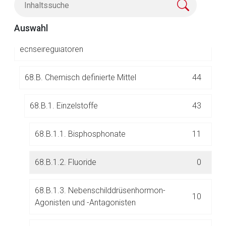
67.
Ophthalmika
304
Der von Ihnen aufgerufene Link öffnet eine externe Web-
Auswahl
Seite. Für die Inhalte der externen Web-Seite ist deren
68.
Osteoporosemittel/Calcium-/Knochenstoffw
47
Betreiber verantwortlich. Ebenso gelten dort ggf. andere
echselregulatoren
Datenschutzbestimmungen.
68.B. Chemisch definierte Mittel
44
Zurück zur rote-liste.de
Zur Seite
68.B.1. Einzelstoffe
43
68.B.1.1. Bisphosphonate
11
68.B.1.2. Fluoride
0
68.B.1.3. Nebenschilddrüsenhormon-
10
Agonisten und -Antagonisten