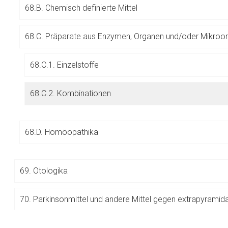
68.B. Chemisch definierte Mittel
Betreiber verantwortl
68.C. Präparate aus Enzymen, Organen und/oder Mikroo
68.C.1. Einzelstoffe
68.C.2. Kombinationen
68.D. Homöopathika
69.
Otologika
70.
Parkinsonmittel und andere Mittel gegen extrapyramid
to-
top-
71.
Psychopharmaka