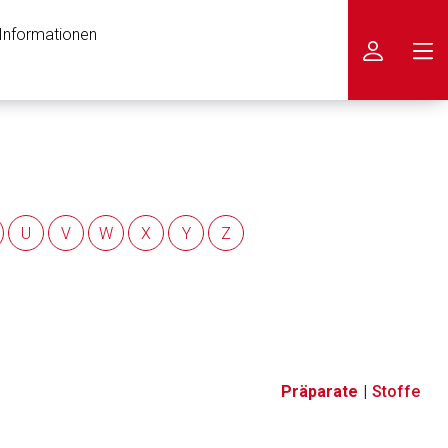
 Informationen
icken
U
V
W
X
Y
Z
Präparate
|
Stoffe
nen Web-Seite ist deren