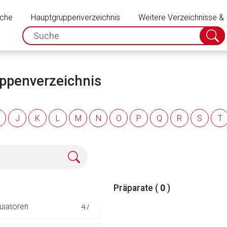
Schließen
32
uche
Hauptgruppenverzeichnis
Weitere Verzeichnisse &
spc.search.input.placeholder
Suche
70
absch
)
100
uppenverzeichnis
39
J
K
L
M
N
O
P
Q
R
S
T
19
40
304
Präparate (
0
)
rnen Seite
ulatoren
47
ene Link öffnet eine externe Web-Seite. Für die Inhalte der exter