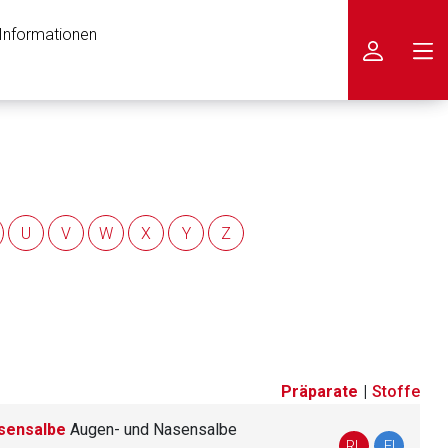
 Informationen
icken
U
V
W
X
Y
Z
Präparate
|
Stoffe
sensalbe
Augen- und Nasensalbe
nen Web-Seite ist deren
RL
FI