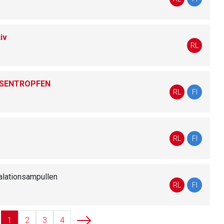
iv
liste.de
Zur Seite
RL
ASENTROPFEN
RL
FI
RL
FI
alationsampullen
RL
FI
1
2
3
4