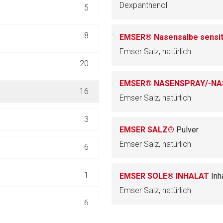
Dexpanthenol
5
ich. Ebenso gelten dort ggf. andere Datenschutzbestimmungen.
8
EMSER® Nasensalbe sensit
Zurück zur rote-
Emser Salz, natürlich
20
EMSER® NASENSPRAY/-N
16
Emser Salz, natürlich
3
EMSER SALZ®
Pulver
Emser Salz, natürlich
6
1
EMSER SOLE® INHALAT
Inh
Emser Salz, natürlich
6