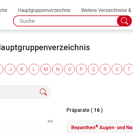
Schließen
ale Störungen
30
uche
Hauptgruppenverzeichnis
Weitere Verzeichnisse &
spc.search.input.placeholder
Suche
117
absch
80
 Hauptgruppenverzeichnis
14
J
K
L
M
N
O
P
Q
R
S
T
66
1
62
Präparate (
16
)
rnen Seite
49
®
Bepanthen
Augen- und Na
ene Link öffnet eine externe Web-Seite. Für die Inhalte der exter