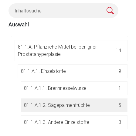
81.
Urologika und Mittel zur Behandlung der Hyp
147
erkaliämie und Hyperphosphatämie
Auswahl
81.1. Mittel bei benigner Prostatahyperplasie
34
81.1.A. Pflanzliche Mittel bei benigner
14
Prostatahyperplasie
Aufruf einer externen Seite
81.1.A.1. Einzelstoffe
9
Der von Ihnen aufgerufene Link öffnet eine externe Web-
81.1.A.1.1. Brennnesselwurzel
1
Seite. Für die Inhalte der externen Web-Seite ist deren
Betreiber verantwortlich. Ebenso gelten dort ggf. andere
81.1.A.1.2. Sägepalmenfrüchte
5
Datenschutzbestimmungen.
81.1.A.1.3. Andere Einzelstoffe
3
Zurück zur rote-liste.de
Zur Seite