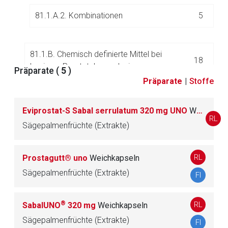
81.1.A.2. Kombinationen
5
81.1.B. Chemisch definierte Mittel bei
18
benigner Prostatahyperplasie
Präparate (
5
)
Präparate
|
Stoffe
81.1.D. Homöopathika (Prostatamittel)
2
Eviprostat-S Sabal serrulatum 320 mg UNO
Weichkapseln
RL
Sägepalmenfrüchte (Extrakte)
81.2. Andere Urologika
99
RL
Prostagutt® uno
Weichkapseln
81.3. Mittel zur Behandlung der Hyperkaliämie
16
Sägepalmenfrüchte (Extrakte)
und Hyperphosphatämie
FI
®
RL
SabalUNO
320 mg
Weichkapseln
82.
Venentherapeutika
18
Sägepalmenfrüchte (Extrakte)
FI