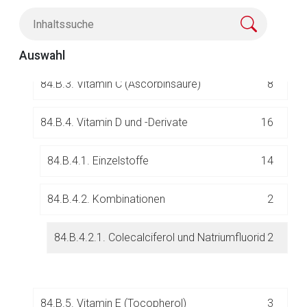
84.B.1. Vitamin A (Retinol)
0
84.B.2. Vitamin B
25
Auswahl
Aufruf einer externen Seite
84.B.3. Vitamin C (Ascorbinsäure)
8
Der von Ihnen aufgerufene Link öffnet eine externe Web-
Seite. Für die Inhalte der externen Web-Seite ist deren
84.B.4. Vitamin D und -Derivate
16
Betreiber verantwortlich. Ebenso gelten dort ggf. andere
Datenschutzbestimmungen.
84.B.4.1. Einzelstoffe
14
Zurück zur rote-liste.de
Zur Seite
84.B.4.2. Kombinationen
2
84.B.4.2.1. Colecalciferol und Natriumfluorid
2
84.B.5. Vitamin E (Tocopherol)
3