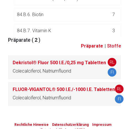
84.B.6. Biotin
7
84.B.7. Vitamin K
3
Präparate (
2
)
Präparate
|
Stoffe
84.B.8. Andere Vitamine
2
RL
Dekristol® Fluor 500 I.E./0,25 mg Tabletten
84.B.9. Multivitaminpräparate
8
Colecalciferol, Natriumfluorid
FI
RL
FLUOR-VIGANTOL® 500 I.E./-1000 I.E. Tabletten
85.
Wund- und Narbenbehandlungsmittel
75
Colecalciferol, Natriumfluorid
FI
86.
Zytostatika, andere antineoplastische Mittel
340
to-
und Protektiva
top-
Rechtliche Hinweise
Datenschutzerklärung
Impressum
text